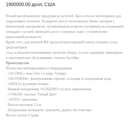
1900000.00
долл. США
Новый жилой комплекс продуман до мелочей. Здесь есть все необходимое для
современного человека. Резиденты смогут пользоваться бизнес-центром с
библиотекой, коворкингом, организовывать встречи и вечеринки на специальной
площадке с кухней, проводить досуг в игровых залах с устройствами
виртуальной реальности.
Кроме того, для жителей ЖК предусмотрен широкий спектр отельных услуг,
среди которых:
уход за жилыми помещениями, включая уборку, услуги садовника, инженерное
и сантехническое обслуживание, очистку бассейна
Преимущества
Полностью меблированные и оборудованные
- «ALUMIL» окна (Топ 3 в мире, Греция)
- «QUOOKER»: фильтрованная горячая, холодная и газированная вода
- «MIELE» кухонная техника
- Винный холодильник «SUBZERO» во всех апартаментах
- «VIMAR» система “Умный Дом”
- «TOTO» сантехника
- Высота потолков 3,3 м
- Натуральные материалы: травертин, дерево, без пластика
Кол-во спален: Студия