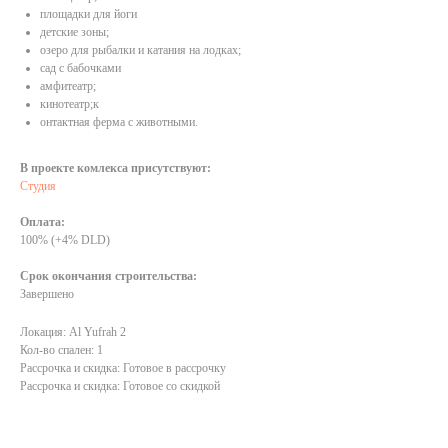
площадки для йоги
детские зоны;
озеро для рыбалки и катания на лодках;
сад с бабочками
амфитеатр;
кинотеатр;к
онтактная ферма с животными.
В проекте комлекса присутствуют:
Студия
Оплата:
100% (+4% DLD)
Срок окончания строительства:
Завершено
Локация: Al Yufrah 2
Кол-во спален: 1
Рассрочка и скидка: Готовое в рассрочку
Рассрочка и скидка: Готовое со скидкой