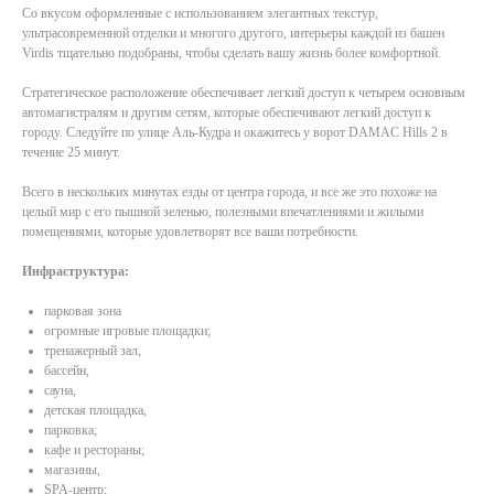
Со вкусом оформленные с использованием элегантных текстур,
ультрасовременной отделки и многого другого, интерьеры каждой из башен
Virdis тщательно подобраны, чтобы сделать вашу жизнь более комфортной.
Стратегическое расположение обеспечивает легкий доступ к четырем основным
автомагистралям и другим сетям, которые обеспечивают легкий доступ к
городу. Следуйте по улице Аль-Кудра и окажитесь у ворот DAMAC Hills 2 в
течение 25 минут.
Всего в нескольких минутах езды от центра города, и все же это похоже на
целый мир с его пышной зеленью, полезными впечатлениями и жилыми
помещениями, которые удовлетворят все ваши потребности.
Инфраструктура:
парковая зона
огромные игровые площадки;
тренажерный зал,
бассейн,
сауна,
детская площадка,
парковка;
кафе и рестораны;
магазины,
SPA-центр;